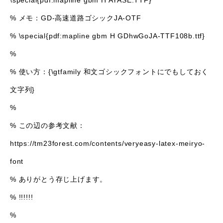
\special{pdf:mapline gbm H AYASE.TTF}
% メモ：GD-高速道路ゴシックJA-OTF
% \special{pdf:mapline gbm H GDhwGoJA-TTF108b.ttf}
%
% 使い方：{\gtfamily 和文ゴシックフォントにでもしておく
文字列}
%
% この辺の参考文献：
https://tm23forest.com/contents/veryeasy-latex-meiryo-
font
% ありがとう存じ上げます。
% !!!!!!
%