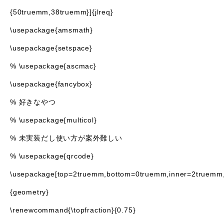
{50truemm,38truemm}]{jlreq}
\usepackage{amsmath}
\usepackage{setspace}
% \usepackage{ascmac}
\usepackage{fancybox}
% 好きなやつ
% \usepackage{multicol}
% 未実装だし使い方が案外難しい
% \usepackage{qrcode}
\usepackage[top=2truemm,bottom=0truemm,inner=2truemm
{geometry}
\renewcommand{\topfraction}{0.75}