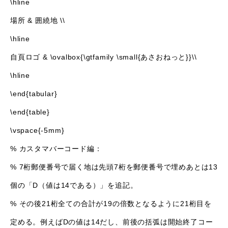
\hline
場所 & 囲繞地 \\
\hline
自頁ロゴ & \ovalbox{\gtfamily \small{あさおねっと}}\\
\hline
\end{tabular}
\end{table}
\vspace{-5mm}
% カスタマバーコード編：
% 7桁郵便番号で届く地は先頭7桁を郵便番号で埋めあとは13
個の「D（値は14である）」を追記。
% その後21桁全ての合計が19の倍数となるように21桁目を
定める。例えばDの値は14だし、前後の括弧は開始終了コー