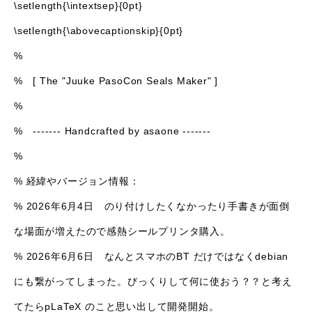
\setlength{\intextsep}{0pt}
\setlength{\abovecaptionskip}{0pt}
%
% [ The "Juuke PasoCon Seals Maker" ]
%
% ------- Handcrafted by asaone -------
%
% 経緯やバージョン情報：
% 2026年6月4日 のり付けしたくなかったり手書きが面倒
な場面が増えたので感熱シールプリンタ購入。
% 2026年6月6日 なんとスマホのBT だけではなくdebian
にも繋がってしまった。びっくりして何に使おう？？と考え
てたらpLaTeX のこと思い出して開発開始。