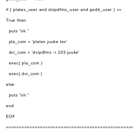
if ( platex_user and dvipdfmx_user and gedit_user ) ==
True then
puts "ok."
pla_com = 'platex juuke.tex'
dvi_com = 'dvipdfmx -r 203 juuke'
exec( pla_com )
exec( dvi_com )
else
puts "oh."
end
EOF
================================================