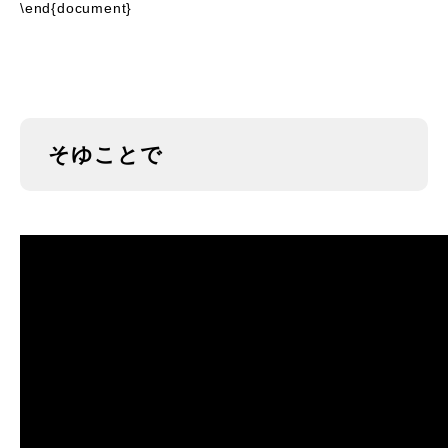
\end{document}
そゆことで