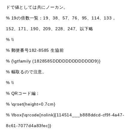
ドで値としては共にノーカン。
% 19の倍数一覧：19、38、57、76、95、114、133，
152、171、190、209、228、247、以下略
% \\
% 郵便番号182-8585 生協前
% {\gtfamily (1828585DDDDDDDDDDDDD9)}
% 幅取るので注意。
% \\
% QRコード編：
% \qrset{height=0.7cm}
% \fbox{\qrcode[nolink]{114514___b888ddcd-cf9f-4a47-
8c61-7077d4a83fec}}