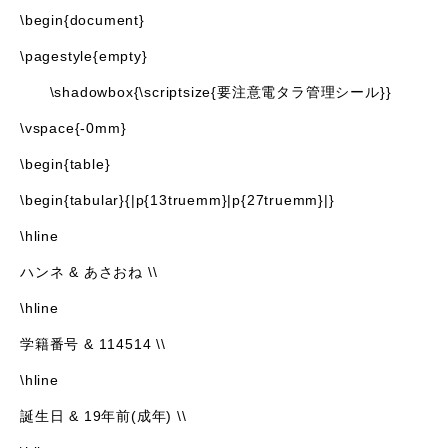
\begin{document}
\pagestyle{empty}
\shadowbox{\scriptsize{要注意電タラ管理シール}}
\vspace{-0mm}
\begin{table}
\begin{tabular}{|p{13truemm}|p{27truemm}|}
\hline
ハンネ & あさおね \\
\hline
学籍番号 & 114514 \\
\hline
誕生日 & 19年前(成年) \\